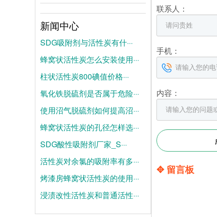
联系人：
新闻中心
SDG吸附剂与活性炭有什···
手机：
蜂窝状活性炭怎么安装使用···
2026-08-04
柱状活性炭800碘值价格···
2026-07-28
内容：
氧化铁脱硫剂是否属于危险···
2026-07-21
使用沼气脱硫剂如何提高沼···
2025-06-19
蜂窝状活性炭的孔径怎样选···
2025-06-12
SDG酸性吸附剂厂家_S···
2025-06-05
活性炭对余氯的吸附率有多···
2025-05-28
✥ 留言板
烤漆房蜂窝状活性炭的使用···
2025-05-21
浸渍改性活性炭和普通活性···
2025-05-14
2025-05-07