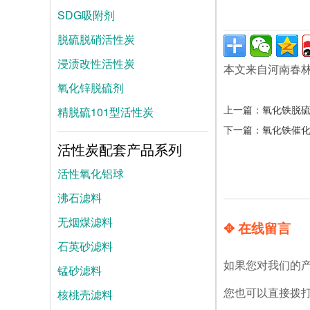
SDG吸附剂
脱硫脱硝活性炭
浸渍改性活性炭
本文来自河南春
氧化锌脱硫剂
上一篇：
氧化铁脱
精脱硫101型活性炭
下一篇：
氧化铁催
活性炭配套产品系列
活性氧化铝球
沸石滤料
无烟煤滤料
✥ 在线留言
石英砂滤料
如果您对我们的
锰砂滤料
核桃壳滤料
您也可以直接拨