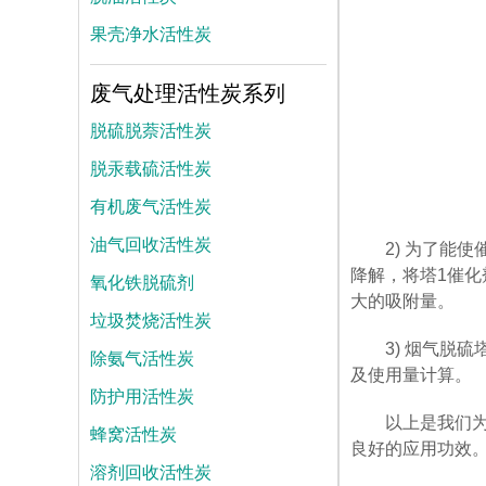
果壳净水活性炭
废气处理活性炭系列
脱硫脱萘活性炭
脱汞载硫活性炭
有机废气活性炭
油气回收活性炭
2) 为了能
降解，将塔1催化
氧化铁脱硫剂
大的吸附量。
垃圾焚烧活性炭
3) 烟气脱
除氨气活性炭
及使用量计算。
防护用活性炭
以上是我们
蜂窝活性炭
良好的应用功效
溶剂回收活性炭