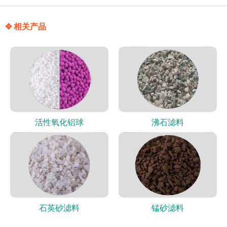
✥ 相关产品
活性氧化铝球
沸石滤料
石英砂滤料
锰砂滤料