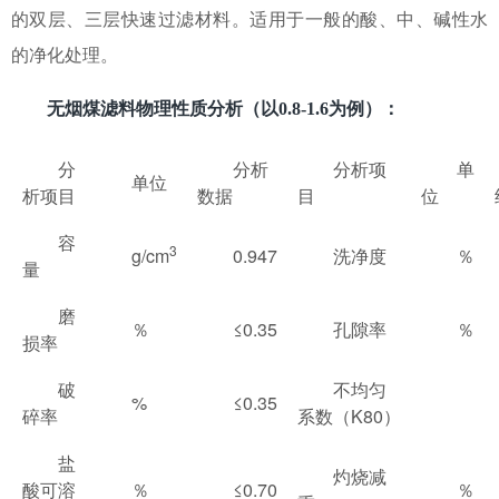
的双层、三层快速过滤材料。适用于一般的酸、中、碱性水
的净化处理。
无烟煤滤料物理性质分析（以0.8-1.6为例）：
分
分析
分析项
单
单位
析项目
数据
目
位
容
3
g/cm
0.947
洗净度
％
量
磨
％
≤0.35
孔隙率
％
损率
破
不均匀
%
≤0.35
碎率
系数（K80）
盐
灼烧减
酸可溶
％
≤0.70
％