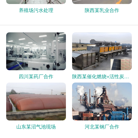
养殖场污水处理
陕西某乳业合作
四川某药厂合作
陕西某催化燃烧+活性炭现场
山东某沼气池现场
河北某钢厂合作