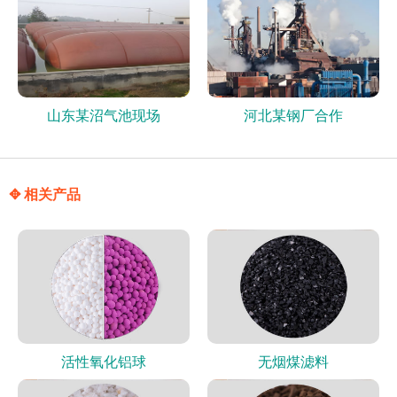
山东某沼气池现场
河北某钢厂合作
✥ 相关产品
活性氧化铝球
无烟煤滤料