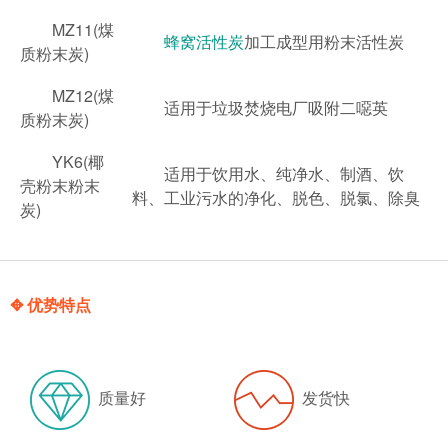
MZ11(煤
蜂窝活性炭
加工成型用粉末活性炭
质粉末炭)
MZ12(煤
适用于垃圾焚烧电厂吸附二噁英
质粉末炭)
YK6(椰
适用于饮用水、纯净水、制酒、饮
壳粉末粉末
料、工业污水的净化、脱色、脱氯、除臭
炭)
✥ 优势特点
质量好
发货快