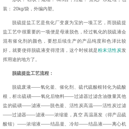
装： 20kg/袋，外编内塑。
脱硫提盐工艺是焦化厂变废为宝的一项工艺，而脱硫提
盐工艺中很重要的一项便是母液脱色，经过氧化的脱硫液会
混有催化剂的颜色，要想后续生产的产品纯度和色泽比较
好，就要使得脱硫液变得澄清，这个时候就是
粉末活性炭
发
挥用途的地方了。
脱硫提盐工艺流程：
脱硫废液——氧化釜、催化剂、硫代硫酸根转化为硫酸
根，析出硫磺——氧化后物料——过滤器过滤含油微量其他
盐的硫磺——滤液——脱色釜、活性炭高温——活性炭过滤
——过滤器——滤液——浓缩釜，真空 高温蒸发（得产品硫
酸铵）——浓缩液——结晶釜、冷却——结晶液——离心机