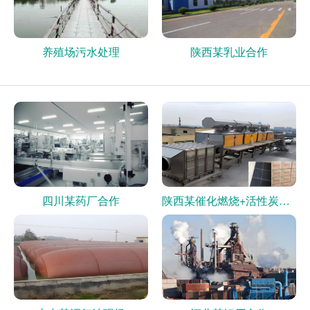
养殖场污水处理
陕西某乳业合作
四川某药厂合作
陕西某催化燃烧+活性炭现场