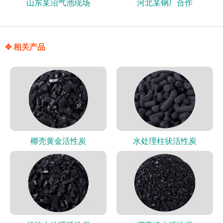
山东某沼气池现场
河北某钢厂合作
✥ 相关产品
椰壳黄金活性炭
水处理柱状活性炭