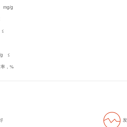
mg/g
≤
≤
g ≤
过率，%
好
发