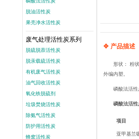
磷酸法活性炭
脱油活性炭
果壳净水活性炭
废气处理活性炭系列
✥ 产品描述
脱硫脱萘活性炭
脱汞载硫活性炭
形状： 粉状
有机废气活性炭
外编内塑。
油气回收活性炭
磷酸法活性
氧化铁脱硫剂
垃圾焚烧活性炭
磷酸法活性
除氨气活性炭
项目
防护用活性炭
亚甲基兰吸附
蜂窝活性炭