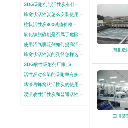
SDG吸附剂与活性炭有什···
蜂窝状活性炭怎么安装使用···
2026-08-04
柱状活性炭800碘值价格···
2026-07-28
氧化铁脱硫剂是否属于危险···
2026-07-21
使用沼气脱硫剂如何提高沼···
2025-06-19
湖北造
蜂窝状活性炭的孔径怎样选···
2025-06-12
SDG酸性吸附剂厂家_S···
2025-06-05
活性炭对余氯的吸附率有多···
2025-05-28
烤漆房蜂窝状活性炭的使用···
2025-05-21
浸渍改性活性炭和普通活性···
2025-05-14
2025-05-07
四川某