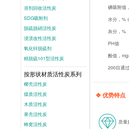
碘吸附值， 
溶剂回收活性炭
SDG吸附剂
水分，% 
脱硫脱硝活性炭
灰分，% 
浸渍改性活性炭
PH值
氧化锌脱硫剂
酚值，mg/
精脱硫101型活性炭
200目通
按形状材质活性炭系列
椰壳活性炭
煤质活性炭
✥ 优势特点
木质活性炭
果壳活性炭
质量
蜂窝活性炭