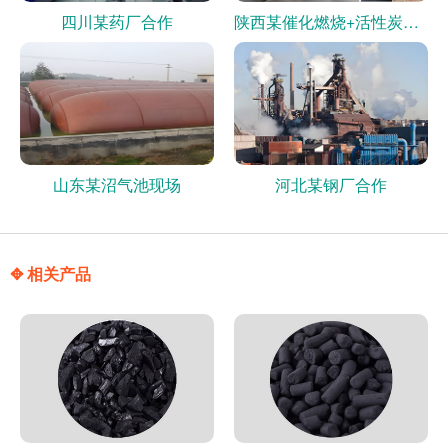
四川某药厂合作
陕西某催化燃烧+活性炭现场
山东某沼气池现场
河北某钢厂合作
✥ 相关产品