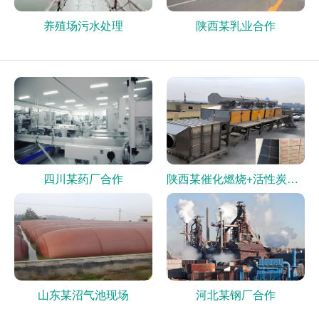
养殖场污水处理
陕西某乳业合作
四川某药厂合作
陕西某催化燃烧+活性炭现场
山东某沼气池现场
河北某钢厂合作