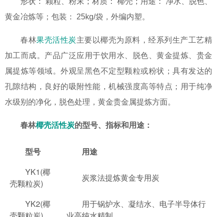
形状： 颗粒、粉末；材质： 椰壳；用途： 净水、脱色、
黄金冶炼等；包装： 25kg/袋，外编内塑。
春林
果壳活性炭
主要以椰壳为原料，经系列生产工艺精
加工而成。产品广泛应用于饮用水、脱色、黄金提炼、贵金
属提炼等领域。外观呈黑色不定型颗粒或粉状；具有发达的
孔隙结构，良好的吸附性能，机械强度高等特点；用于纯净
水级别的净化，脱色处理，黄金贵金属提炼方面。
春林
椰壳活性炭
的型号、指标和用途：
型号
用途
YK1(椰
炭浆法提炼黄金专用炭
壳颗粒炭)
YK2(椰
用于锅炉水、凝结水、电子半导体行
壳颗粒炭)
业高纯水精制