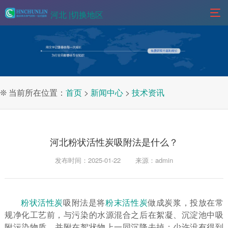
河北 |
切换地区
❊ 当前所在位置：
首页
>
新闻中心
>
技术资讯
河北粉状活性炭吸附法是什么？
发布时间：2025-01-22
来源：admin
粉状活性炭
吸附法是将
粉末活性炭
做成炭浆，投放在常
规净化工艺前，与污染的水源混合之后在絮凝、沉淀池中吸
附污染物质，并附在絮状物上一同沉降去掉；少许没有得到