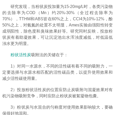
研究发现，当粉状炭投加量为15-20mg/L时，各类污染物
的去除率为COD（Mn）约20%-30%（全过程去除率为
70%），TTHM和ABS皆在60%之上，CCl4为10%-12%，酚
50%之上，对氨氮的处置不太明显，Ames实验由强阳性转变
成弱阳性，除色度和臭味效果好等。研究同时反映，投放粉
状炭有着助凝效果，可让沉淀池出水浑浊度减低，对低温低
浊水更为明显。
粉状活性炭
吸附法的关键在于：
1）对同一水源水，不同的活性碳有着不同的吸附力，一
定要选择与水源水相匹配的活性碳品类，以提升使用效果和
减少活性碳使用量。
2）投放粉状活性炭的位置应防止炭吸附与混凝效果对有
机污染物吸附竞争，同时应防止粉状炭被絮凝物包囊。
3）粉状炭与水混合的匀称度对使用效果影响较大，要确
保很好地混和。