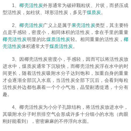
1、
椰壳活性炭
外形通常为破碎颗粒状、片状，而挤压成
型活性炭，如柱状、球形活性炭，多见于
煤质炭
。
2、
椰壳活性炭
广义上是属于
果壳活性炭
类型，其主要特
点是手感轻，密度小，相同体积的活性炭，拿在手里的重量
椰壳活性炭
明显的比
煤质活性炭
轻。相同重量的活性炭，
椰
壳活性炭
体积通常大于
煤质活性炭
。
3、因椰壳活性炭密度小，手感轻，因而可以将活性炭放
进水中，煤质炭通常下沉较快，而椰壳活性炭浮在水中的时
间更长，随着活性炭吸附水分子达到饱和，加重自身的重量
才会逐渐全部沉入水底，当活性炭全部下沉后，会看到每粒
活性炭外边都包裹着一个个小气泡，晶莹剔透缇透，十分有
趣。
4、椰壳活性炭为小分子孔隙结构，将活性炭放进水中，
其吸附水分子时所排空气会形成许多十分细小的水泡（肉眼
刚好能看到），密密麻麻的不停浮向水面。