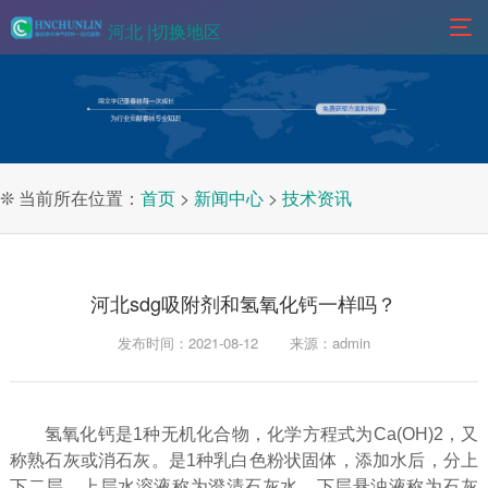
河北 |
切换地区
❊ 当前所在位置：
首页
>
新闻中心
>
技术资讯
河北sdg吸附剂和氢氧化钙一样吗？
发布时间：2021-08-12
来源：admin
氢氧化钙是1种无机化合物，化学方程式为Ca(OH)2，又
称熟石灰或消石灰。是1种乳白色粉状固体，添加水后，分上
下二层，上层水溶液称为澄清石灰水，下层悬浊液称为石灰