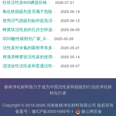
柱状活性炭800碘值价格···
2026-07-21
氧化铁脱硫剂是否属于危险···
2025-06-19
使用沼气脱硫剂如何提高沼···
2025-06-12
蜂窝状活性炭的孔径怎样选···
2025-06-05
SDG酸性吸附剂厂家_S···
2025-05-28
活性炭对余氯的吸附率有多···
2025-05-21
烤漆房蜂窝状活性炭的使用···
2025-05-14
浸渍改性活性炭和普通活性···
2025-05-07
春林净化材料致力于成为中国
活性炭
和
脱硫剂
行业的
净化材
料
先行者
Copyright © 2016-2026 河南春林净化材料有限公司 版权所有
备案号：豫ICP备20001685号-1
豫公网安备