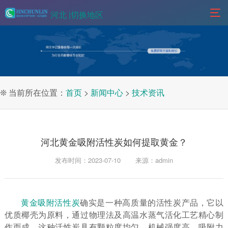
河北 |
切换地区
❊ 当前所在位置：
首页
>
新闻中心
>
技术资讯
河北黄金吸附活性炭如何提取黄金？
发布时间：2023-07-10
来源：admin
黄金吸附活性炭
确实是一种高质量的活性炭产品，它以
优质椰壳为原料，通过物理法及高温水蒸气活化工艺精心制
作而成。这种活性炭具有颗粒度均匀、机械强度高、吸附力