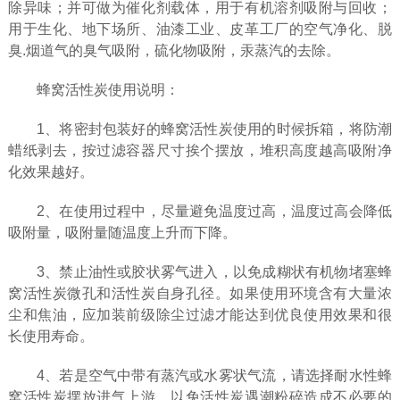
除异味；并可做为催化剂载体，用于有机溶剂吸附与回收；
用于生化、地下场所、油漆工业、皮革工厂的空气净化、脱
臭.烟道气的臭气吸附，硫化物吸附，汞蒸汽的去除。
蜂窝活性炭使用说明：
1、将密封包装好的蜂窝活性炭使用的时候拆箱，将防潮
蜡纸剥去，按过滤容器尺寸挨个摆放，堆积高度越高吸附净
化效果越好。
2、在使用过程中，尽量避免温度过高，温度过高会降低
吸附量，吸附量随温度上升而下降。
3、禁止油性或胶状雾气进入，以免成糊状有机物堵塞蜂
窝活性炭微孔和活性炭自身孔径。如果使用环境含有大量浓
尘和焦油，应加装前级除尘过滤才能达到优良使用效果和很
长使用寿命。
4、若是空气中带有蒸汽或水雾状气流，请选择耐水性蜂
窝活性炭摆放进气上游，以免活性炭遇潮粉碎造成不必要的