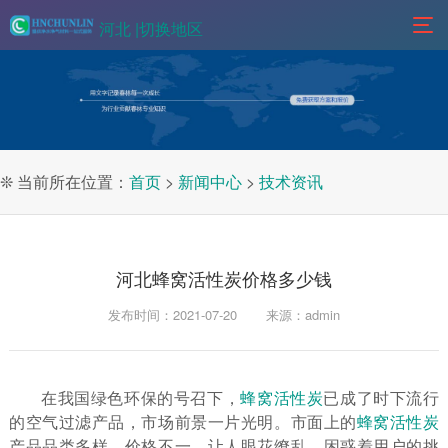
河北 |
切换地区
❊ 当前所在位置：
首页
>
新闻中心
>
技术资讯
河北蜂窝活性炭价格多少钱
发布时间：2021-07-20
来源：admin
在我国绿色环保的号召下，
蜂窝活性炭
已成了时下流行
的空气过滤产品，市场前景一片光明。市面上的
蜂窝活性炭
产品品类多样，价格不一，让人眼花缭乱，困惑着用户的挑