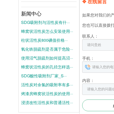
✥ 在线留言
新闻中心
如果您对我们的
SDG吸附剂与活性炭有什···
您也可以直接拨
蜂窝状活性炭怎么安装使用···
2026-08-04
联系人：
柱状活性炭800碘值价格···
2026-07-28
氧化铁脱硫剂是否属于危险···
2026-07-21
使用沼气脱硫剂如何提高沼···
2025-06-19
手机：
蜂窝状活性炭的孔径怎样选···
2025-06-12
SDG酸性吸附剂厂家_S···
2025-06-05
内容：
活性炭对余氯的吸附率有多···
2025-05-28
烤漆房蜂窝状活性炭的使用···
2025-05-21
浸渍改性活性炭和普通活性···
2025-05-14
2025-05-07