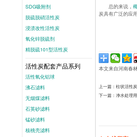
SDG吸附剂
总的来说，
炭具有广泛的应
脱硫脱硝活性炭
浸渍改性活性炭
氧化锌脱硫剂
精脱硫101型活性炭
活性炭配套产品系列
本文来自河南春
活性氧化铝球
上一篇：
柱状活性
沸石滤料
下一篇：
净水处理
无烟煤滤料
石英砂滤料
锰砂滤料
核桃壳滤料