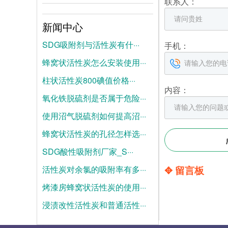
联系人：
新闻中心
SDG吸附剂与活性炭有什···
手机：
蜂窝状活性炭怎么安装使用···
2026-08-04
柱状活性炭800碘值价格···
2026-07-28
内容：
氧化铁脱硫剂是否属于危险···
2026-07-21
使用沼气脱硫剂如何提高沼···
2025-06-19
蜂窝状活性炭的孔径怎样选···
2025-06-12
SDG酸性吸附剂厂家_S···
2025-06-05
活性炭对余氯的吸附率有多···
✥ 留言板
2025-05-28
烤漆房蜂窝状活性炭的使用···
2025-05-21
浸渍改性活性炭和普通活性···
2025-05-14
2025-05-07