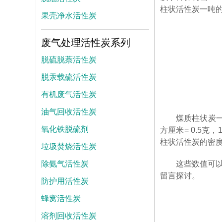
柱状活性炭一吨的体
果壳净水活性炭
废气处理活性炭系列
脱硫脱萘活性炭
脱汞载硫活性炭
有机废气活性炭
油气回收活性炭
煤质柱状炭一
氧化铁脱硫剂
方厘米= 0.5克，
柱状活性炭的密度大
垃圾焚烧活性炭
除氨气活性炭
这些数值可
留言探讨。
防护用活性炭
蜂窝活性炭
溶剂回收活性炭