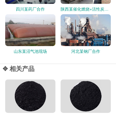
四川某药厂合作
陕西某催化燃烧+活性炭现场
山东某沼气池现场
河北某钢厂合作
✥ 相关产品