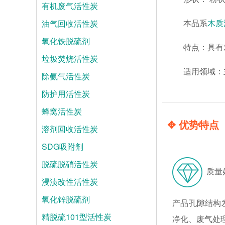
有机废气活性炭
油气回收活性炭
本品系
木质
氧化铁脱硫剂
特点：具有
垃圾焚烧活性炭
适用领域：
除氨气活性炭
防护用活性炭
蜂窝活性炭
✥ 优势特点
溶剂回收活性炭
SDG吸附剂
脱硫脱硝活性炭
质量
浸渍改性活性炭
氧化锌脱硫剂
产品孔隙结构
精脱硫101型活性炭
净化、废气处