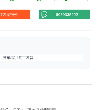
取方案报价
18039335922
，整车/零担均可发货。
脱色；包装： 20kg/袋,外编内塑。