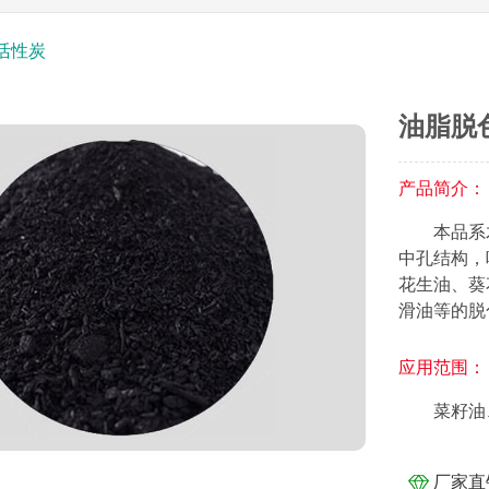
活性炭
油脂脱
产品简介：
本品系
中孔结构，
花生油、葵
滑油等的脱
应用范围：
菜籽油
厂家直