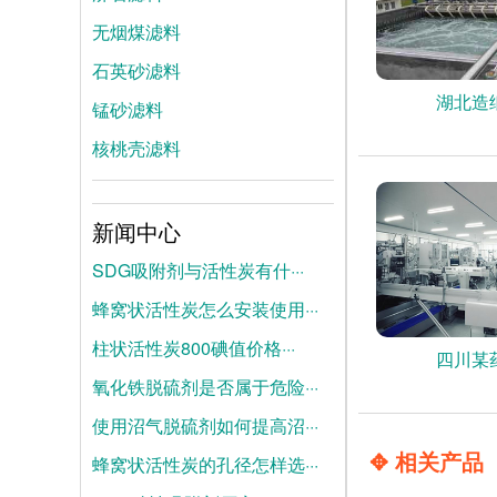
无烟煤滤料
石英砂滤料
湖北造
锰砂滤料
核桃壳滤料
新闻中心
SDG吸附剂与活性炭有什···
蜂窝状活性炭怎么安装使用···
2026-08-04
柱状活性炭800碘值价格···
2026-07-28
四川某
氧化铁脱硫剂是否属于危险···
2026-07-21
使用沼气脱硫剂如何提高沼···
2025-06-19
✥ 相关产品
蜂窝状活性炭的孔径怎样选···
2025-06-12