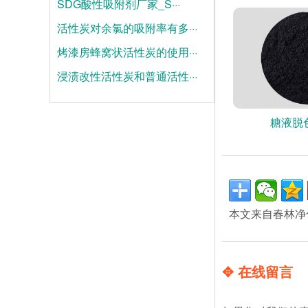
SDG酸性吸附剂厂家_S···
2025-06-05
活性炭对余氯的吸附率有多···
2025-05-28
烤漆房蜂窝状活性炭的使用···
2025-05-21
浸渍改性活性炭和普通活性···
2025-05-14
2025-05-07
糖液脱
本文来自春林净
✥ 在线留言