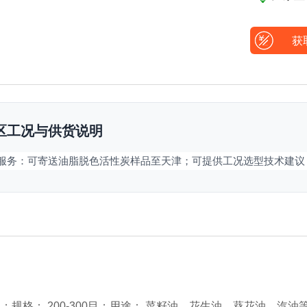
获
区工况与供货说明
区服务：可寄送油脂脱色活性炭样品至天津；可提供工况选型技术建议
；规格： 200-300目；用途： 菜籽油、花生油、葵花油、汽油等