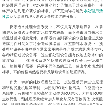
向渗透原理运作，把水中微小的分子和离子过滤在膜外，使
终产水达到用户要求的标准。以下更为详尽地为
水处理用活
性炭
及反渗透原理反渗透设备技术讲解分析：
反渗透水处理全套系统中，不仅只有反渗透设备，在前
期进入反渗透设备前对水质要求较高，而不是市政自来水直
接通过反渗透膜元件。如果没有达到要求的水直接通过反渗
透膜元件时间久了将会造成膜堵塞。在整套纯水系统中，预
处理的设备有哪些呢？通常常用的是多介质过滤器.离子交换.
各种精密过滤设备等，这些预处理设备能有效地去除水中的
旋浮物。工厂化净水系统的反渗透设备可以分为一级和二
级，根据用户需要，采用不同等级的工艺，使出水水质达到
标准。它的价格当然也要看反渗透设备的配置情况。
作为一种新的纯物理脱盐工艺，反渗透膜元件过滤原理
和结构脱盐机理等限制，为控制RO微生物污染，在整套纯水
系统中，有机物含量较高的水源作为RO进水，为控制RO微
生物污染，预处理系统经常加入氧化杀灭有害物质(如次氯酸
钠)，以控制微生物的滋生。然后加入还原剂，使进入RO的水