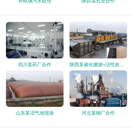
养殖场污水处理
陕西某乳业合作
四川某药厂合作
陕西某催化燃烧+活性炭现场
山东某沼气池现场
河北某钢厂合作